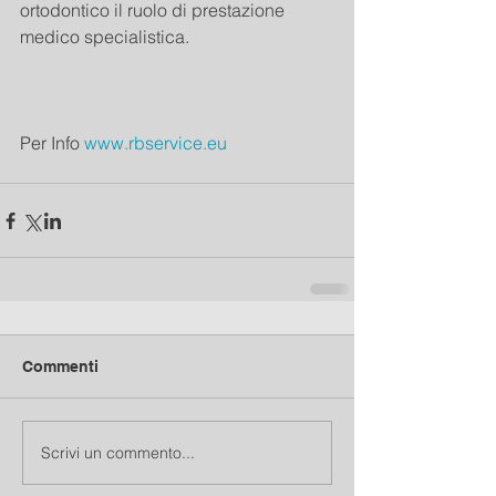
ortodontico il ruolo di prestazione 
medico specialistica.
Per Info 
www.rbservice.eu
Commenti
Scrivi un commento...