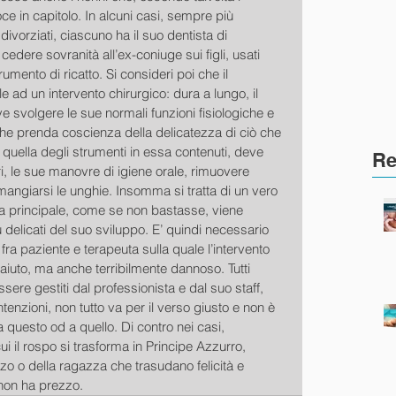
ce in capitolo. In alcuni casi, sempre più 
 divorziati, ciascuno ha il suo dentista di 
edere sovranità all’ex-coniuge sui figli, usati 
mento di ricatto. Si consideri poi che il 
 ad un intervento chirurgico: dura a lungo, il 
e svolgere le sue normali funzioni fisiologiche e 
che prenda coscienza della delicatezza di ciò che 
 quella degli strumenti in essa contenuti, deve 
Re
i, le sue manovre di igiene orale, rimuovere 
 mangiarsi le unghie. Insomma si tratta di un vero 
ta principale, come se non bastasse, viene 
 delicati del suo sviluppo. E’ quindi necessario 
 fra paziente e terapeuta sulla quale l’intervento 
aiuto, ma anche terribilmente dannoso. Tutti 
ere gestiti dal professionista e dal suo staff, 
ntenzioni, non tutto va per il verso giusto e non è 
 questo od a quello. Di contro nei casi, 
ui il rospo si trasforma in Principe Azzurro, 
zo o della ragazza che trasudano felicità e 
 non ha prezzo.